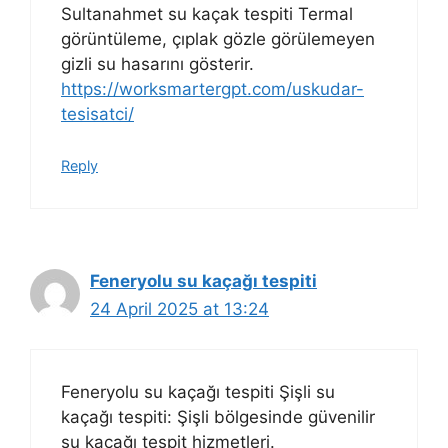
Sultanahmet su kaçak tespiti Termal
görüntüleme, çıplak gözle görülemeyen
gizli su hasarını gösterir.
https://worksmartergpt.com/uskudar-
tesisatci/
Reply
Feneryolu su kaçağı tespiti
24 April 2025 at 13:24
Feneryolu su kaçağı tespiti Şişli su
kaçağı tespiti: Şişli bölgesinde güvenilir
su kaçağı tespit hizmetleri.