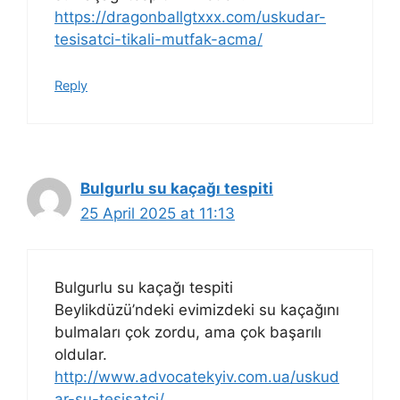
https://dragonballgtxxx.com/uskudar-
tesisatci-tikali-mutfak-acma/
Reply
Bulgurlu su kaçağı tespiti
25 April 2025 at 11:13
Bulgurlu su kaçağı tespiti
Beylikdüzü’ndeki evimizdeki su kaçağını
bulmaları çok zordu, ama çok başarılı
oldular.
http://www.advocatekyiv.com.ua/uskud
ar-su-tesisatci/