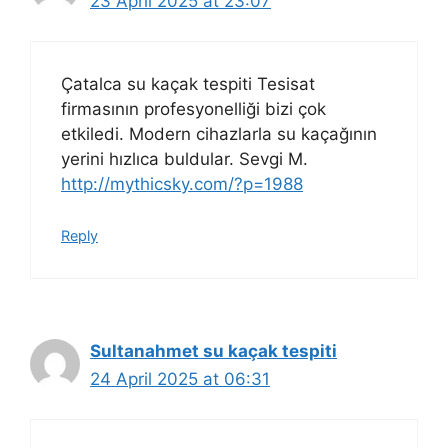
23 April 2025 at 23:07
Çatalca su kaçak tespiti Tesisat
firmasının profesyonelliği bizi çok
etkiledi. Modern cihazlarla su kaçağının
yerini hızlıca buldular. Sevgi M.
http://mythicsky.com/?p=1988
Reply
Sultanahmet su kaçak tespiti
24 April 2025 at 06:31