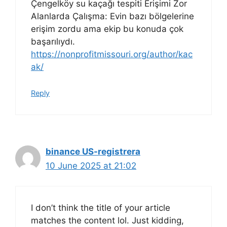
Çengelköy su kaçağı tespiti Erişimi Zor
Alanlarda Çalışma: Evin bazı bölgelerine
erişim zordu ama ekip bu konuda çok
başarılıydı.
https://nonprofitmissouri.org/author/kac
ak/
Reply
binance US-registrera
10 June 2025 at 21:02
I don’t think the title of your article
matches the content lol. Just kidding,