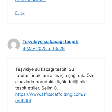
Reply
Teşvikiye su kaçağı tespiti
9 May 2025 at 05:29
Teşvikiye su kaçağı tespiti Su
faturasındaki ani artış için çağırdık. Özel
cihazlarla borudaki küçük deliği bile
tespit ettiler. Selim C.
https://www.affixscaffolding.com/?
p=6294