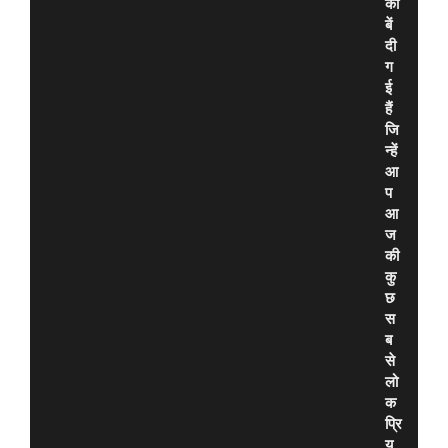
की
बें
दी
ग
ई
हैं
जि
न्हें
आ
प
आ
ज
की
कु
छ
स
ब
से
लो
क
प्रि
य