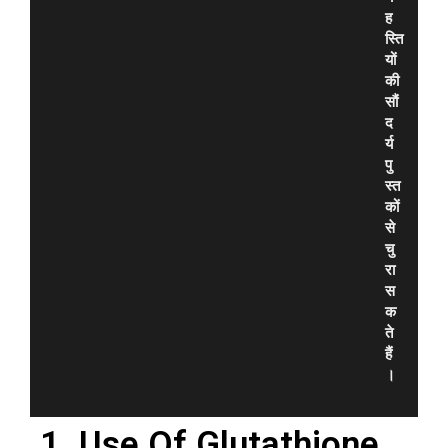
ह
स्ति
यों
की
सौं
द
र्य
पु
स्त
कों
से
चु
रा
स
क
ते
हैं
।
1. Use Of Glutathione