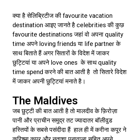
क्या
है
सेलिब्रिटीज
की
favourite vacation
destination
आइए
जानते
है
celebrities
की
कुछ
favourite destinations
जहां
वो
अपना
quality
time
अपने
loving friends
या
life partner
के
साथ
बिताते
हैं
अगर सितारों के विदेश में जाकर
छुट्टियां या अपने
love ones
के साथ
quality
time spend
करने की बात आती है
तो सितारे विदेश
में जाकर अपनी छुट्टियां मनाते है।
The Maldives
जब छुट्टी की बात आती है तो मालदीव के फ़िरोज़ा
पानी और प्राचीन समुद्र तट ज्यादातर बॉलीवुड
हस्तियों के सबसे पसंदीदा हैं
हाल ही में करीना कपूर ने
करिश्मा कपूर और नताशा पूनावाला सहित अपने