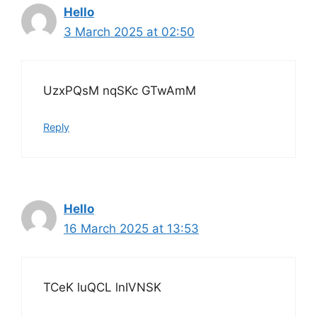
Hello
3 March 2025 at 02:50
UzxPQsM nqSKc GTwAmM
Reply
Hello
16 March 2025 at 13:53
TCeK luQCL lnIVNSK