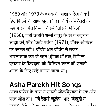
1960
और
1970
के दशक में
,
आशा पारेख ने कई
हिट फिल्मों के साथ खुद को एक शीर्ष अभिनेत्री के
रूप में स्थापित किया
,
जिसमें
“
तीसरी मंजिल
”
(1966),
जहां उन्होंने शम्मी कपूर के साथ स्क्रीन
साझा की
,
और
“
कटी पतंग
” (1971),
बॉक्स ऑफिस
पर सफल रही। जीवंत और जीवंत से लेकर
भावनात्मक रूप से गहन भूमिकाओं तक
,
विभिन्न
प्रकार के किरदारों को चित्रित करने की उनकी
क्षमता के लिए उन्हें मनाया जाता था।
Asha Parekh Hit Songs
आशा पारेख के डांस ने उनकी लोकप्रियता में एक और
परत जोड़ दी।
“
ये रेशमी जुल्फें
“
और
“
बेखुदी में
सनम
“
जैसे गाने यादगार बन गए।
राजेश खन्ना
,
धर्मेंद्र