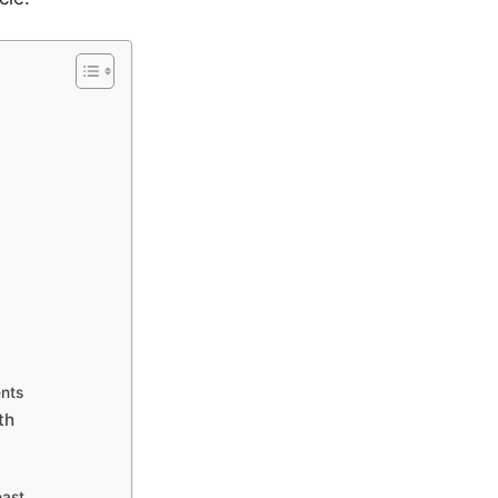
nts
th
east