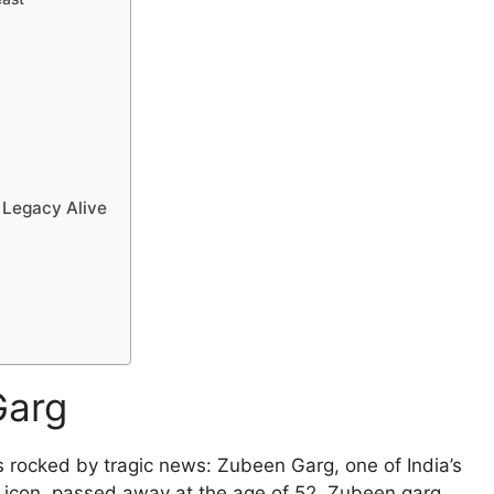
 Legacy Alive
Garg
s rocked by tragic news: Zubeen Garg, one of India’s
 icon, passed away at the age of 52. Zubeen garg