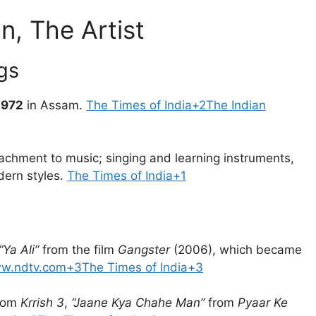
, The Artist
gs
1972
in Assam.
The Times of India+2The Indian
chment to music; singing and learning instruments,
dern styles.
The Times of India+1
“Ya Ali”
from the film
Gangster
(2006), which became
w.ndtv.com+3The Times of India+3
rom
Krrish 3
,
“Jaane Kya Chahe Man”
from
Pyaar Ke