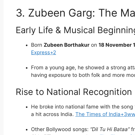
3. Zubeen Garg: The Man
Early Life & Musical Beginnin
Born
Zubeen Borthakur
on
18 November 
Express+2
From a young age, he showed a strong atta
having exposure to both folk and more mo
Rise to National Recognition
He broke into national fame with the song
a hit across India.
The Times of India+3ww
Other Bollywood songs:
“Dil Tu Hi Bataa”
f