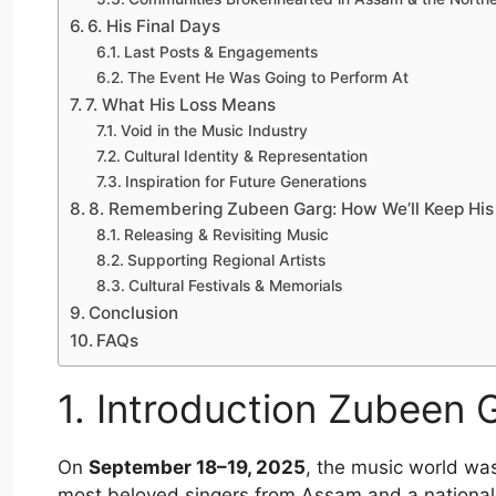
6. His Final Days
Last Posts & Engagements
The Event He Was Going to Perform At
7. What His Loss Means
Void in the Music Industry
Cultural Identity & Representation
Inspiration for Future Generations
8. Remembering Zubeen Garg: How We’ll Keep His
Releasing & Revisiting Music
Supporting Regional Artists
Cultural Festivals & Memorials
Conclusion
FAQs
1. Introduction Zubeen 
On
September 18–19, 2025
, the music world wa
most beloved singers from Assam and a national