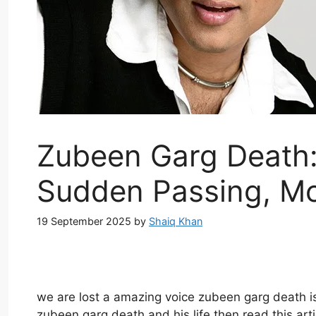
Zubeen Garg Death:
Sudden Passing, Mo
19 September 2025
by
Shaiq Khan
we are lost a amazing voice zubeen garg death i
zubeen garg death and his life then read this arti