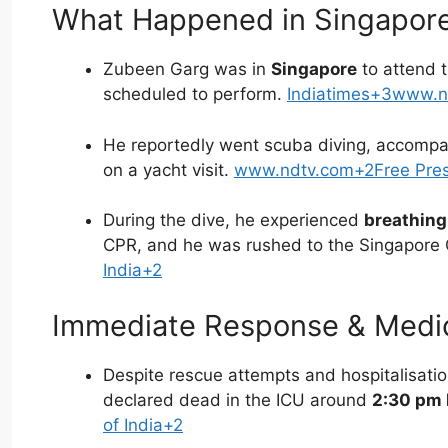
What Happened in Singapor
Zubeen Garg was in
Singapore
to attend 
scheduled to perform.
Indiatimes+3www.n
He reportedly went scuba diving, accomp
on a yacht visit.
www.ndtv.com+2Free Pres
During the dive, he experienced
breathing 
CPR, and he was rushed to the Singapore 
India+2
Immediate Response & Medica
Despite rescue attempts and hospitalisati
declared dead in the ICU around
2:30 pm 
of India+2