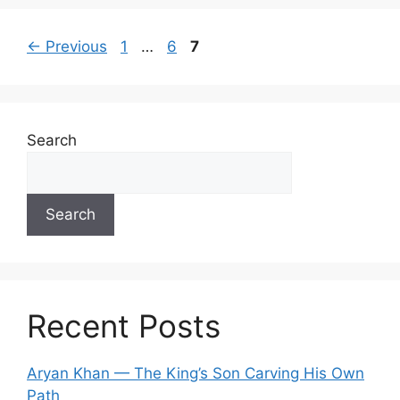
Page
Page
Page
←
Previous
1
…
6
7
Search
Search
Recent Posts
Aryan Khan — The King’s Son Carving His Own
Path