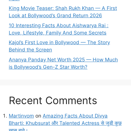
King Movie Teaser: Shah Rukh Khan — A First
Look at Bollywood’s Grand Return 2026
10 Interesting Facts About Aishwarya Rai :
Love, Lifestyle, Family And Some Secrets
Kajol’s First Love in Bollywood — The Story
Behind the Screen
Ananya Panday Net Worth 2025 — How Much
is Bollywood’s Gen-Z Star Worth?
Recent Comments
Martinvom
on
Amazing Facts About Divya
Bharti: Khubsurat और Talented Actress से जुड़ी कुछ
खास बाते।